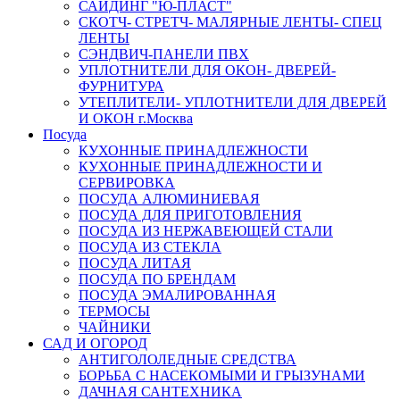
САЙДИНГ "Ю-ПЛАСТ"
СКОТЧ- СТРЕТЧ- МАЛЯРНЫЕ ЛЕНТЫ- СПЕЦ
ЛЕНТЫ
СЭНДВИЧ-ПАНЕЛИ ПВХ
УПЛОТНИТЕЛИ ДЛЯ ОКОН- ДВЕРЕЙ-
ФУРНИТУРА
УТЕПЛИТЕЛИ- УПЛОТНИТЕЛИ ДЛЯ ДВЕРЕЙ
И ОКОН г.Москва
Посуда
КУХОННЫЕ ПРИНАДЛЕЖНОСТИ
КУХОННЫЕ ПРИНАДЛЕЖНОСТИ И
СЕРВИРОВКА
ПОСУДА АЛЮМИНИЕВАЯ
ПОСУДА ДЛЯ ПРИГОТОВЛЕНИЯ
ПОСУДА ИЗ НЕРЖАВЕЮЩЕЙ СТАЛИ
ПОСУДА ИЗ СТЕКЛА
ПОСУДА ЛИТАЯ
ПОСУДА ПО БРЕНДАМ
ПОСУДА ЭМАЛИРОВАННАЯ
ТЕРМОСЫ
ЧАЙНИКИ
САД И ОГОРОД
АНТИГОЛОЛЕДНЫЕ СРЕДСТВА
БОРЬБА С НАСЕКОМЫМИ И ГРЫЗУНАМИ
ДАЧНАЯ САНТЕХНИКА