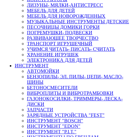
ЛИЗУНЫ- МЯЛКИ-АНТИСТРЕСС
МЕБЕЛЬ ДЛЯ ДЕТЕЙ
МЕБЕЛЬ ДЛЯ НОВОРОЖДЕННЫХ
МУЗЫКАЛЬНЫЕ ИНСТРУМЕНТЫ ДЕТСКИЕ
ПЕСОЧНИЦЫ ДОМИКИ ГОРКИ
ПОГРЕМУШКИ- ПОДВЕСКИ
РАЗВИВАЮЩЕЕ ТВОРЧЕСТВО
ТРАНСПОРТ ИГРУШЕЧНЫЙ
УЧИМСЯ ЧИТАТЬ- ПИСАТЬ- СЧИТАТЬ
ХРАНЕНИЕ ИГРУШЕК
ЭЛЕКТРОНИКА ДЛЯ ДЕТЕЙ
ИНСТРУМЕНТ
АВТОМОЙКИ
БЕНЗОПИЛЫ- ЭЛ. ПИЛЫ- ЦЕПИ- МАСЛО-
ШИНЫ
БЕТОНОСМЕСИТЕЛИ
ВИБРОПЛИТЫ И ВИБРОТРАМБОВКИ
ГАЗОНОКОСИЛКИ- ТРИММЕРЫ- ЛЕСКА-
ДИСКИ
ЗАПЧАСТИ
ЗАРЯДНЫЕ УСТРОЙСТВА "FEST"
ИНСТРУМЕНТ "BOSCH"
ИНСТРУМЕНТ "EDON"
ИНСТРУМЕНТ "P.I.T."