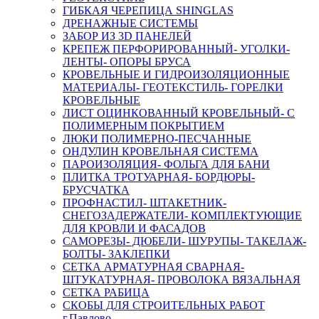
ГИБКАЯ ЧЕРЕПИЦА SHINGLAS
ДРЕНАЖНЫЕ СИСТЕМЫ
ЗАБОР ИЗ 3D ПАНЕЛЕЙ
КРЕПЕЖ ПЕРФОРИРОВАННЫЙ- УГОЛКИ-
ЛЕНТЫ- ОПОРЫ БРУСА
КРОВЕЛЬНЫЕ И ГИДРОИЗОЛЯЦИОННЫЕ
МАТЕРИАЛЫ- ГЕОТЕКСТИЛЬ- ГОРЕЛКИ
КРОВЕЛЬНЫЕ
ЛИСТ ОЦИНКОВАННЫЙ КРОВЕЛЬНЫЙ- С
ПОЛИМЕРНЫМ ПОКРЫТИЕМ
ЛЮКИ ПОЛИМЕРНО-ПЕСЧАННЫЕ
ОНДУЛИН КРОВЕЛЬНАЯ СИСТЕМА
ПАРОИЗОЛЯЦИЯ- ФОЛЬГА ДЛЯ БАНИ
ПЛИТКА ТРОТУАРНАЯ- БОРДЮРЫ-
БРУСЧАТКА
ПРОФНАСТИЛ- ШТАКЕТНИК-
СНЕГОЗАДЕРЖАТЕЛИ- КОМПЛЕКТУЮЩИЕ
ДЛЯ КРОВЛИ И ФАСАДОВ
САМОРЕЗЫ- ДЮБЕЛИ- ШУРУПЫ- ТАКЕЛАЖ-
БОЛТЫ- ЗАКЛЕПКИ
СЕТКА АРМАТУРНАЯ СВАРНАЯ-
ШТУКАТУРНАЯ- ПРОВОЛОКА ВЯЗАЛЬНАЯ
СЕТКА РАБИЦА
СКОБЫ ДЛЯ СТРОИТЕЛЬНЫХ РАБОТ
г.Павлово