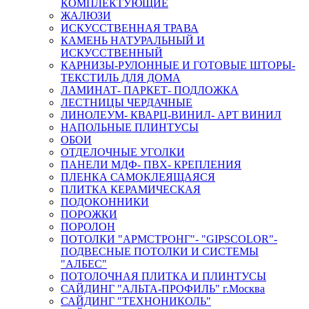
КОМПЛЕКТУЮЩИЕ
ЖАЛЮЗИ
ИСКУССТВЕННАЯ ТРАВА
КАМЕНЬ НАТУРАЛЬНЫЙ И
ИСКУССТВЕННЫЙ
КАРНИЗЫ-РУЛОННЫЕ И ГОТОВЫЕ ШТОРЫ-
ТЕКСТИЛЬ ДЛЯ ДОМА
ЛАМИНАТ- ПАРКЕТ- ПОДЛОЖКА
ЛЕСТНИЦЫ ЧЕРДАЧНЫЕ
ЛИНОЛЕУМ- КВАРЦ-ВИНИЛ- АРТ ВИНИЛ
НАПОЛЬНЫЕ ПЛИНТУСЫ
ОБОИ
ОТДЕЛОЧНЫЕ УГОЛКИ
ПАНЕЛИ МДФ- ПВХ- КРЕПЛЕНИЯ
ПЛЕНКА САМОКЛЕЯЩАЯСЯ
ПЛИТКА КЕРАМИЧЕСКАЯ
ПОДОКОННИКИ
ПОРОЖКИ
ПОРОЛОН
ПОТОЛКИ "АРМСТРОНГ"- "GIPSCOLOR"-
ПОДВЕСНЫЕ ПОТОЛКИ И СИСТЕМЫ
"АЛБЕС"
ПОТОЛОЧНАЯ ПЛИТКА И ПЛИНТУСЫ
САЙДИНГ "АЛЬТА-ПРОФИЛЬ" г.Москва
САЙДИНГ "ТЕХНОНИКОЛЬ"