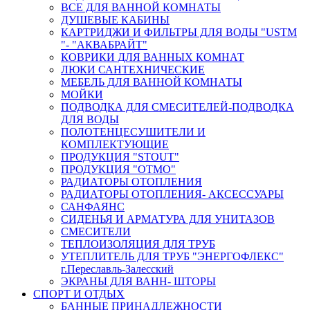
ВСЕ ДЛЯ ВАННОЙ КОМНАТЫ
ДУШЕВЫЕ КАБИНЫ
КАРТРИДЖИ И ФИЛЬТРЫ ДЛЯ ВОДЫ "USTM
"- "АКВАБРАЙТ"
КОВРИКИ ДЛЯ ВАННЫХ КОМНАТ
ЛЮКИ САНТЕХНИЧЕСКИЕ
МЕБЕЛЬ ДЛЯ ВАННОЙ КОМНАТЫ
МОЙКИ
ПОДВОДКА ДЛЯ СМЕСИТЕЛЕЙ-ПОДВОДКА
ДЛЯ ВОДЫ
ПОЛОТЕНЦЕСУШИТЕЛИ И
КОМПЛЕКТУЮЩИЕ
ПРОДУКЦИЯ "STOUT"
ПРОДУКЦИЯ "ОТМО"
РАДИАТОРЫ ОТОПЛЕНИЯ
РАДИАТОРЫ ОТОПЛЕНИЯ- АКСЕССУАРЫ
САНФАЯНС
СИДЕНЬЯ И АРМАТУРА ДЛЯ УНИТАЗОВ
СМЕСИТЕЛИ
ТЕПЛОИЗОЛЯЦИЯ ДЛЯ ТРУБ
УТЕПЛИТЕЛЬ ДЛЯ ТРУБ "ЭНЕРГОФЛЕКС"
г.Переславль-Залесский
ЭКРАНЫ ДЛЯ ВАНН- ШТОРЫ
СПОРТ И ОТДЫХ
БАННЫЕ ПРИНАДЛЕЖНОСТИ