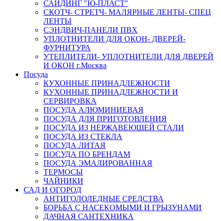
САЙДИНГ "Ю-ПЛАСТ"
СКОТЧ- СТРЕТЧ- МАЛЯРНЫЕ ЛЕНТЫ- СПЕЦ
ЛЕНТЫ
СЭНДВИЧ-ПАНЕЛИ ПВХ
УПЛОТНИТЕЛИ ДЛЯ ОКОН- ДВЕРЕЙ-
ФУРНИТУРА
УТЕПЛИТЕЛИ- УПЛОТНИТЕЛИ ДЛЯ ДВЕРЕЙ
И ОКОН г.Москва
Посуда
КУХОННЫЕ ПРИНАДЛЕЖНОСТИ
КУХОННЫЕ ПРИНАДЛЕЖНОСТИ И
СЕРВИРОВКА
ПОСУДА АЛЮМИНИЕВАЯ
ПОСУДА ДЛЯ ПРИГОТОВЛЕНИЯ
ПОСУДА ИЗ НЕРЖАВЕЮЩЕЙ СТАЛИ
ПОСУДА ИЗ СТЕКЛА
ПОСУДА ЛИТАЯ
ПОСУДА ПО БРЕНДАМ
ПОСУДА ЭМАЛИРОВАННАЯ
ТЕРМОСЫ
ЧАЙНИКИ
САД И ОГОРОД
АНТИГОЛОЛЕДНЫЕ СРЕДСТВА
БОРЬБА С НАСЕКОМЫМИ И ГРЫЗУНАМИ
ДАЧНАЯ САНТЕХНИКА