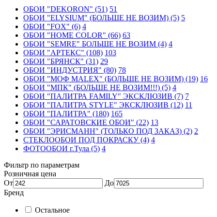
ОБОИ "DEKORON" (51)
51
ОБОИ "ELYSIUM" (БОЛЬШЕ НЕ ВОЗИМ) (5)
5
ОБОИ "FOX" (6)
4
ОБОИ "HOME COLOR" (66)
63
ОБОИ "SEMRE" БОЛЬШЕ НЕ ВОЗИМ (4)
4
ОБОИ "АРТЕКС" (108)
103
ОБОИ "БРЯНСК" (31)
29
ОБОИ "ИНДУСТРИЯ" (80)
78
ОБОИ "МОФ MALEX" (БОЛЬШЕ НЕ ВОЗИМ) (19)
16
ОБОИ "МПК" (БОЛЬШЕ НЕ ВОЗИМ!!!) (5)
4
ОБОИ "ПАЛИТРА FAMILY" ЭКСКЛЮЗИВ (7)
7
ОБОИ "ПАЛИТРА STYLE" ЭКСКЛЮЗИВ (12)
11
ОБОИ "ПАЛИТРА" (180)
165
ОБОИ "САРАТОВСКИЕ ОБОИ" (22)
13
ОБОИ "ЭРИСМАНН" (ТОЛЬКО ПОД ЗАКАЗ) (2)
2
СТЕКЛООБОИ ПОД ПОКРАСКУ (4)
4
ФОТООБОИ г.Тула (5)
4
Фильтр по параметрам
Розничная цена
От
До
Бренд
Остальное