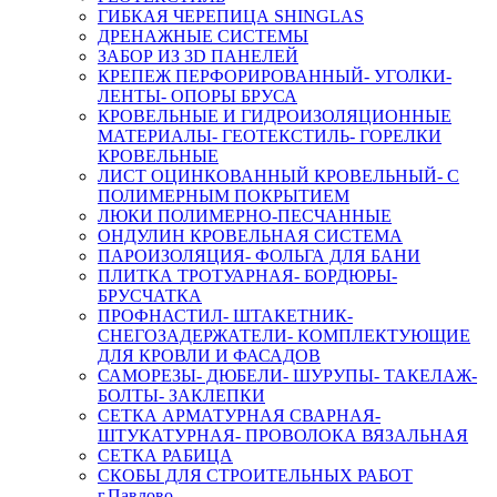
ГИБКАЯ ЧЕРЕПИЦА SHINGLAS
ДРЕНАЖНЫЕ СИСТЕМЫ
ЗАБОР ИЗ 3D ПАНЕЛЕЙ
КРЕПЕЖ ПЕРФОРИРОВАННЫЙ- УГОЛКИ-
ЛЕНТЫ- ОПОРЫ БРУСА
КРОВЕЛЬНЫЕ И ГИДРОИЗОЛЯЦИОННЫЕ
МАТЕРИАЛЫ- ГЕОТЕКСТИЛЬ- ГОРЕЛКИ
КРОВЕЛЬНЫЕ
ЛИСТ ОЦИНКОВАННЫЙ КРОВЕЛЬНЫЙ- С
ПОЛИМЕРНЫМ ПОКРЫТИЕМ
ЛЮКИ ПОЛИМЕРНО-ПЕСЧАННЫЕ
ОНДУЛИН КРОВЕЛЬНАЯ СИСТЕМА
ПАРОИЗОЛЯЦИЯ- ФОЛЬГА ДЛЯ БАНИ
ПЛИТКА ТРОТУАРНАЯ- БОРДЮРЫ-
БРУСЧАТКА
ПРОФНАСТИЛ- ШТАКЕТНИК-
СНЕГОЗАДЕРЖАТЕЛИ- КОМПЛЕКТУЮЩИЕ
ДЛЯ КРОВЛИ И ФАСАДОВ
САМОРЕЗЫ- ДЮБЕЛИ- ШУРУПЫ- ТАКЕЛАЖ-
БОЛТЫ- ЗАКЛЕПКИ
СЕТКА АРМАТУРНАЯ СВАРНАЯ-
ШТУКАТУРНАЯ- ПРОВОЛОКА ВЯЗАЛЬНАЯ
СЕТКА РАБИЦА
СКОБЫ ДЛЯ СТРОИТЕЛЬНЫХ РАБОТ
г.Павлово