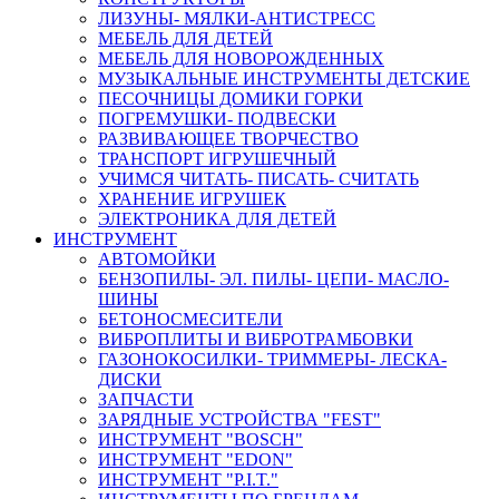
ЛИЗУНЫ- МЯЛКИ-АНТИСТРЕСС
МЕБЕЛЬ ДЛЯ ДЕТЕЙ
МЕБЕЛЬ ДЛЯ НОВОРОЖДЕННЫХ
МУЗЫКАЛЬНЫЕ ИНСТРУМЕНТЫ ДЕТСКИЕ
ПЕСОЧНИЦЫ ДОМИКИ ГОРКИ
ПОГРЕМУШКИ- ПОДВЕСКИ
РАЗВИВАЮЩЕЕ ТВОРЧЕСТВО
ТРАНСПОРТ ИГРУШЕЧНЫЙ
УЧИМСЯ ЧИТАТЬ- ПИСАТЬ- СЧИТАТЬ
ХРАНЕНИЕ ИГРУШЕК
ЭЛЕКТРОНИКА ДЛЯ ДЕТЕЙ
ИНСТРУМЕНТ
АВТОМОЙКИ
БЕНЗОПИЛЫ- ЭЛ. ПИЛЫ- ЦЕПИ- МАСЛО-
ШИНЫ
БЕТОНОСМЕСИТЕЛИ
ВИБРОПЛИТЫ И ВИБРОТРАМБОВКИ
ГАЗОНОКОСИЛКИ- ТРИММЕРЫ- ЛЕСКА-
ДИСКИ
ЗАПЧАСТИ
ЗАРЯДНЫЕ УСТРОЙСТВА "FEST"
ИНСТРУМЕНТ "BOSCH"
ИНСТРУМЕНТ "EDON"
ИНСТРУМЕНТ "P.I.T."