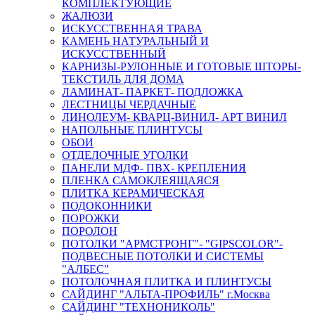
КОМПЛЕКТУЮЩИЕ
ЖАЛЮЗИ
ИСКУССТВЕННАЯ ТРАВА
КАМЕНЬ НАТУРАЛЬНЫЙ И
ИСКУССТВЕННЫЙ
КАРНИЗЫ-РУЛОННЫЕ И ГОТОВЫЕ ШТОРЫ-
ТЕКСТИЛЬ ДЛЯ ДОМА
ЛАМИНАТ- ПАРКЕТ- ПОДЛОЖКА
ЛЕСТНИЦЫ ЧЕРДАЧНЫЕ
ЛИНОЛЕУМ- КВАРЦ-ВИНИЛ- АРТ ВИНИЛ
НАПОЛЬНЫЕ ПЛИНТУСЫ
ОБОИ
ОТДЕЛОЧНЫЕ УГОЛКИ
ПАНЕЛИ МДФ- ПВХ- КРЕПЛЕНИЯ
ПЛЕНКА САМОКЛЕЯЩАЯСЯ
ПЛИТКА КЕРАМИЧЕСКАЯ
ПОДОКОННИКИ
ПОРОЖКИ
ПОРОЛОН
ПОТОЛКИ "АРМСТРОНГ"- "GIPSCOLOR"-
ПОДВЕСНЫЕ ПОТОЛКИ И СИСТЕМЫ
"АЛБЕС"
ПОТОЛОЧНАЯ ПЛИТКА И ПЛИНТУСЫ
САЙДИНГ "АЛЬТА-ПРОФИЛЬ" г.Москва
САЙДИНГ "ТЕХНОНИКОЛЬ"