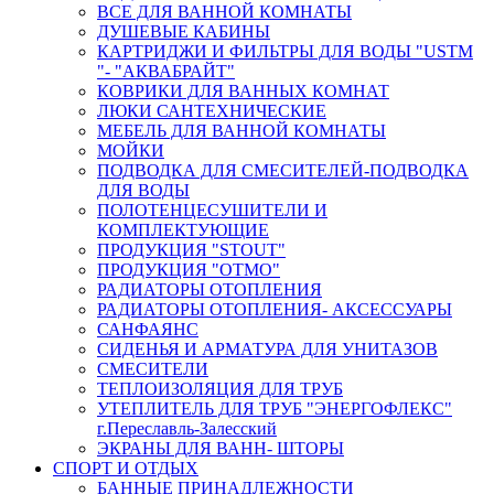
ВСЕ ДЛЯ ВАННОЙ КОМНАТЫ
ДУШЕВЫЕ КАБИНЫ
КАРТРИДЖИ И ФИЛЬТРЫ ДЛЯ ВОДЫ "USTM
"- "АКВАБРАЙТ"
КОВРИКИ ДЛЯ ВАННЫХ КОМНАТ
ЛЮКИ САНТЕХНИЧЕСКИЕ
МЕБЕЛЬ ДЛЯ ВАННОЙ КОМНАТЫ
МОЙКИ
ПОДВОДКА ДЛЯ СМЕСИТЕЛЕЙ-ПОДВОДКА
ДЛЯ ВОДЫ
ПОЛОТЕНЦЕСУШИТЕЛИ И
КОМПЛЕКТУЮЩИЕ
ПРОДУКЦИЯ "STOUT"
ПРОДУКЦИЯ "ОТМО"
РАДИАТОРЫ ОТОПЛЕНИЯ
РАДИАТОРЫ ОТОПЛЕНИЯ- АКСЕССУАРЫ
САНФАЯНС
СИДЕНЬЯ И АРМАТУРА ДЛЯ УНИТАЗОВ
СМЕСИТЕЛИ
ТЕПЛОИЗОЛЯЦИЯ ДЛЯ ТРУБ
УТЕПЛИТЕЛЬ ДЛЯ ТРУБ "ЭНЕРГОФЛЕКС"
г.Переславль-Залесский
ЭКРАНЫ ДЛЯ ВАНН- ШТОРЫ
СПОРТ И ОТДЫХ
БАННЫЕ ПРИНАДЛЕЖНОСТИ