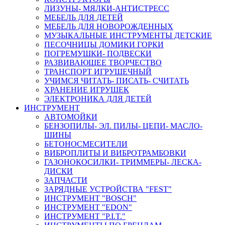
ЛИЗУНЫ- МЯЛКИ-АНТИСТРЕСС
МЕБЕЛЬ ДЛЯ ДЕТЕЙ
МЕБЕЛЬ ДЛЯ НОВОРОЖДЕННЫХ
МУЗЫКАЛЬНЫЕ ИНСТРУМЕНТЫ ДЕТСКИЕ
ПЕСОЧНИЦЫ ДОМИКИ ГОРКИ
ПОГРЕМУШКИ- ПОДВЕСКИ
РАЗВИВАЮЩЕЕ ТВОРЧЕСТВО
ТРАНСПОРТ ИГРУШЕЧНЫЙ
УЧИМСЯ ЧИТАТЬ- ПИСАТЬ- СЧИТАТЬ
ХРАНЕНИЕ ИГРУШЕК
ЭЛЕКТРОНИКА ДЛЯ ДЕТЕЙ
ИНСТРУМЕНТ
АВТОМОЙКИ
БЕНЗОПИЛЫ- ЭЛ. ПИЛЫ- ЦЕПИ- МАСЛО-
ШИНЫ
БЕТОНОСМЕСИТЕЛИ
ВИБРОПЛИТЫ И ВИБРОТРАМБОВКИ
ГАЗОНОКОСИЛКИ- ТРИММЕРЫ- ЛЕСКА-
ДИСКИ
ЗАПЧАСТИ
ЗАРЯДНЫЕ УСТРОЙСТВА "FEST"
ИНСТРУМЕНТ "BOSCH"
ИНСТРУМЕНТ "EDON"
ИНСТРУМЕНТ "P.I.T."