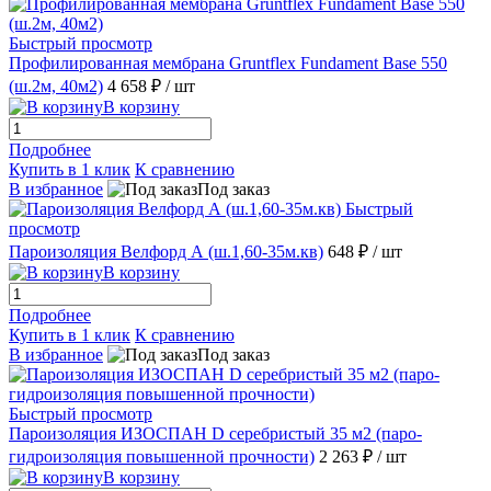
Быстрый просмотр
Профилированная мембрана Gruntflex Fundament Base 550
(ш.2м, 40м2)
4 658 ₽
/ шт
В корзину
Подробнее
Купить в 1 клик
К сравнению
В избранное
Под заказ
Быстрый
просмотр
Пароизоляция Велфорд А (ш.1,60-35м.кв)
648 ₽
/ шт
В корзину
Подробнее
Купить в 1 клик
К сравнению
В избранное
Под заказ
Быстрый просмотр
Пароизоляция ИЗОСПАН D серебристый 35 м2 (паро-
гидроизоляция повышенной прочности)
2 263 ₽
/ шт
В корзину