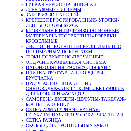
ГИБКАЯ ЧЕРЕПИЦА SHINGLAS
ДРЕНАЖНЫЕ СИСТЕМЫ
ЗАБОР ИЗ 3D ПАНЕЛЕЙ
КРЕПЕЖ ПЕРФОРИРОВАННЫЙ- УГОЛКИ-
ЛЕНТЫ- ОПОРЫ БРУСА
КРОВЕЛЬНЫЕ И ГИДРОИЗОЛЯЦИОННЫЕ
МАТЕРИАЛЫ- ГЕОТЕКСТИЛЬ- ГОРЕЛКИ
КРОВЕЛЬНЫЕ
ЛИСТ ОЦИНКОВАННЫЙ КРОВЕЛЬНЫЙ- С
ПОЛИМЕРНЫМ ПОКРЫТИЕМ
ЛЮКИ ПОЛИМЕРНО-ПЕСЧАННЫЕ
ОНДУЛИН КРОВЕЛЬНАЯ СИСТЕМА
ПАРОИЗОЛЯЦИЯ- ФОЛЬГА ДЛЯ БАНИ
ПЛИТКА ТРОТУАРНАЯ- БОРДЮРЫ-
БРУСЧАТКА
ПРОФНАСТИЛ- ШТАКЕТНИК-
СНЕГОЗАДЕРЖАТЕЛИ- КОМПЛЕКТУЮЩИЕ
ДЛЯ КРОВЛИ И ФАСАДОВ
САМОРЕЗЫ- ДЮБЕЛИ- ШУРУПЫ- ТАКЕЛАЖ-
БОЛТЫ- ЗАКЛЕПКИ
СЕТКА АРМАТУРНАЯ СВАРНАЯ-
ШТУКАТУРНАЯ- ПРОВОЛОКА ВЯЗАЛЬНАЯ
СЕТКА РАБИЦА
СКОБЫ ДЛЯ СТРОИТЕЛЬНЫХ РАБОТ
г.Павлово