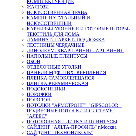
КОМПЛЕКТУЮЩИЕ
ЖАЛЮЗИ
ИСКУССТВЕННАЯ ТРАВА
КАМЕНЬ НАТУРАЛЬНЫЙ И
ИСКУССТВЕННЫЙ
КАРНИЗЫ-РУЛОННЫЕ И ГОТОВЫЕ ШТОРЫ-
ТЕКСТИЛЬ ДЛЯ ДОМА
ЛАМИНАТ- ПАРКЕТ- ПОДЛОЖКА
ЛЕСТНИЦЫ ЧЕРДАЧНЫЕ
ЛИНОЛЕУМ- КВАРЦ-ВИНИЛ- АРТ ВИНИЛ
НАПОЛЬНЫЕ ПЛИНТУСЫ
ОБОИ
ОТДЕЛОЧНЫЕ УГОЛКИ
ПАНЕЛИ МДФ- ПВХ- КРЕПЛЕНИЯ
ПЛЕНКА САМОКЛЕЯЩАЯСЯ
ПЛИТКА КЕРАМИЧЕСКАЯ
ПОДОКОННИКИ
ПОРОЖКИ
ПОРОЛОН
ПОТОЛКИ "АРМСТРОНГ"- "GIPSCOLOR"-
ПОДВЕСНЫЕ ПОТОЛКИ И СИСТЕМЫ
"АЛБЕС"
ПОТОЛОЧНАЯ ПЛИТКА И ПЛИНТУСЫ
САЙДИНГ "АЛЬТА-ПРОФИЛЬ" г.Москва
САЙДИНГ "ТЕХНОНИКОЛЬ"