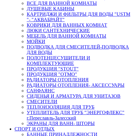
ВСЕ ДЛЯ ВАННОЙ КОМНАТЫ
ДУШЕВЫЕ КАБИНЫ
КАРТРИДЖИ И ФИЛЬТРЫ ДЛЯ ВОДЫ "USTM
"- "АКВАБРАЙТ"
КОВРИКИ ДЛЯ ВАННЫХ КОМНАТ
ЛЮКИ САНТЕХНИЧЕСКИЕ
МЕБЕЛЬ ДЛЯ ВАННОЙ КОМНАТЫ
МОЙКИ
ПОДВОДКА ДЛЯ СМЕСИТЕЛЕЙ-ПОДВОДКА
ДЛЯ ВОДЫ
ПОЛОТЕНЦЕСУШИТЕЛИ И
КОМПЛЕКТУЮЩИЕ
ПРОДУКЦИЯ "STOUT"
ПРОДУКЦИЯ "ОТМО"
РАДИАТОРЫ ОТОПЛЕНИЯ
РАДИАТОРЫ ОТОПЛЕНИЯ- АКСЕССУАРЫ
САНФАЯНС
СИДЕНЬЯ И АРМАТУРА ДЛЯ УНИТАЗОВ
СМЕСИТЕЛИ
ТЕПЛОИЗОЛЯЦИЯ ДЛЯ ТРУБ
УТЕПЛИТЕЛЬ ДЛЯ ТРУБ "ЭНЕРГОФЛЕКС"
г.Переславль-Залесский
ЭКРАНЫ ДЛЯ ВАНН- ШТОРЫ
СПОРТ И ОТДЫХ
БАННЫЕ ПРИНАДЛЕЖНОСТИ