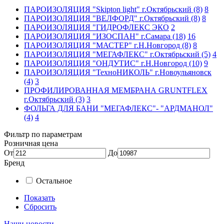
ПАРОИЗОЛЯЦИЯ "Skipton light" г.Октябрьский (8)
8
ПАРОИЗОЛЯЦИЯ "ВЕЛФОРД" г.Октябрьский (8)
8
ПАРОИЗОЛЯЦИЯ "ГИДРОФЛЕКС ЭКО
2
ПАРОИЗОЛЯЦИЯ "ИЗОСПАН" г.Самара (18)
16
ПАРОИЗОЛЯЦИЯ "МАСТЕР" г.Н.Новгород (8)
8
ПАРОИЗОЛЯЦИЯ "МЕГАФЛЕКС" г.Октябрьский (5)
4
ПАРОИЗОЛЯЦИЯ "ОНДУТИС" г.Н.Новгород (10)
9
ПАРОИЗОЛЯЦИЯ "ТехноНИКОЛЬ" г.Новоульяновск
(4)
3
ПРОФИЛИРОВАННАЯ МЕМБРАНА GRUNTFLEX
г.Октябрьский (3)
3
ФОЛЬГА ДЛЯ БАНИ "МЕГАФЛЕКС"- "АРДМАНОЛ"
(4)
4
Фильтр по параметрам
Розничная цена
От
До
Бренд
Остальное
Показать
Сбросить
Наши новости