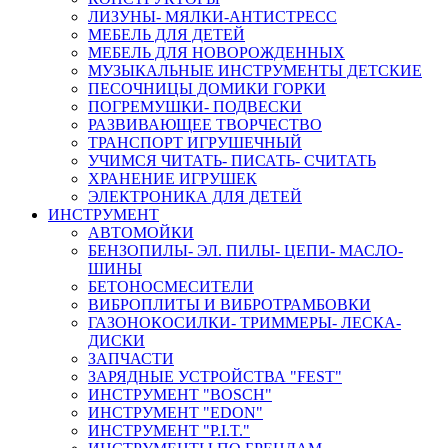
ЛИЗУНЫ- МЯЛКИ-АНТИСТРЕСС
МЕБЕЛЬ ДЛЯ ДЕТЕЙ
МЕБЕЛЬ ДЛЯ НОВОРОЖДЕННЫХ
МУЗЫКАЛЬНЫЕ ИНСТРУМЕНТЫ ДЕТСКИЕ
ПЕСОЧНИЦЫ ДОМИКИ ГОРКИ
ПОГРЕМУШКИ- ПОДВЕСКИ
РАЗВИВАЮЩЕЕ ТВОРЧЕСТВО
ТРАНСПОРТ ИГРУШЕЧНЫЙ
УЧИМСЯ ЧИТАТЬ- ПИСАТЬ- СЧИТАТЬ
ХРАНЕНИЕ ИГРУШЕК
ЭЛЕКТРОНИКА ДЛЯ ДЕТЕЙ
ИНСТРУМЕНТ
АВТОМОЙКИ
БЕНЗОПИЛЫ- ЭЛ. ПИЛЫ- ЦЕПИ- МАСЛО-
ШИНЫ
БЕТОНОСМЕСИТЕЛИ
ВИБРОПЛИТЫ И ВИБРОТРАМБОВКИ
ГАЗОНОКОСИЛКИ- ТРИММЕРЫ- ЛЕСКА-
ДИСКИ
ЗАПЧАСТИ
ЗАРЯДНЫЕ УСТРОЙСТВА "FEST"
ИНСТРУМЕНТ "BOSCH"
ИНСТРУМЕНТ "EDON"
ИНСТРУМЕНТ "P.I.T."