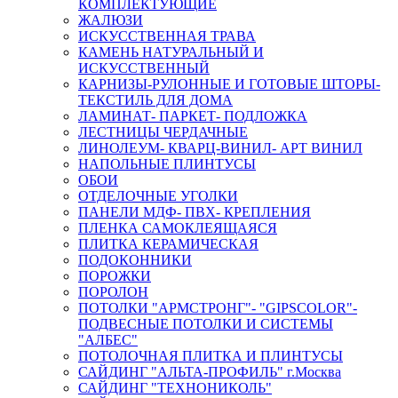
КОМПЛЕКТУЮЩИЕ
ЖАЛЮЗИ
ИСКУССТВЕННАЯ ТРАВА
КАМЕНЬ НАТУРАЛЬНЫЙ И
ИСКУССТВЕННЫЙ
КАРНИЗЫ-РУЛОННЫЕ И ГОТОВЫЕ ШТОРЫ-
ТЕКСТИЛЬ ДЛЯ ДОМА
ЛАМИНАТ- ПАРКЕТ- ПОДЛОЖКА
ЛЕСТНИЦЫ ЧЕРДАЧНЫЕ
ЛИНОЛЕУМ- КВАРЦ-ВИНИЛ- АРТ ВИНИЛ
НАПОЛЬНЫЕ ПЛИНТУСЫ
ОБОИ
ОТДЕЛОЧНЫЕ УГОЛКИ
ПАНЕЛИ МДФ- ПВХ- КРЕПЛЕНИЯ
ПЛЕНКА САМОКЛЕЯЩАЯСЯ
ПЛИТКА КЕРАМИЧЕСКАЯ
ПОДОКОННИКИ
ПОРОЖКИ
ПОРОЛОН
ПОТОЛКИ "АРМСТРОНГ"- "GIPSCOLOR"-
ПОДВЕСНЫЕ ПОТОЛКИ И СИСТЕМЫ
"АЛБЕС"
ПОТОЛОЧНАЯ ПЛИТКА И ПЛИНТУСЫ
САЙДИНГ "АЛЬТА-ПРОФИЛЬ" г.Москва
САЙДИНГ "ТЕХНОНИКОЛЬ"