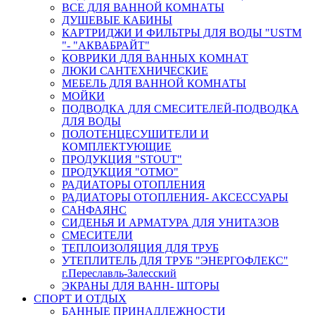
ВСЕ ДЛЯ ВАННОЙ КОМНАТЫ
ДУШЕВЫЕ КАБИНЫ
КАРТРИДЖИ И ФИЛЬТРЫ ДЛЯ ВОДЫ "USTM
"- "АКВАБРАЙТ"
КОВРИКИ ДЛЯ ВАННЫХ КОМНАТ
ЛЮКИ САНТЕХНИЧЕСКИЕ
МЕБЕЛЬ ДЛЯ ВАННОЙ КОМНАТЫ
МОЙКИ
ПОДВОДКА ДЛЯ СМЕСИТЕЛЕЙ-ПОДВОДКА
ДЛЯ ВОДЫ
ПОЛОТЕНЦЕСУШИТЕЛИ И
КОМПЛЕКТУЮЩИЕ
ПРОДУКЦИЯ "STOUT"
ПРОДУКЦИЯ "ОТМО"
РАДИАТОРЫ ОТОПЛЕНИЯ
РАДИАТОРЫ ОТОПЛЕНИЯ- АКСЕССУАРЫ
САНФАЯНС
СИДЕНЬЯ И АРМАТУРА ДЛЯ УНИТАЗОВ
СМЕСИТЕЛИ
ТЕПЛОИЗОЛЯЦИЯ ДЛЯ ТРУБ
УТЕПЛИТЕЛЬ ДЛЯ ТРУБ "ЭНЕРГОФЛЕКС"
г.Переславль-Залесский
ЭКРАНЫ ДЛЯ ВАНН- ШТОРЫ
СПОРТ И ОТДЫХ
БАННЫЕ ПРИНАДЛЕЖНОСТИ