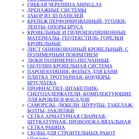
ГИБКАЯ ЧЕРЕПИЦА SHINGLAS
ДРЕНАЖНЫЕ СИСТЕМЫ
ЗАБОР ИЗ 3D ПАНЕЛЕЙ
КРЕПЕЖ ПЕРФОРИРОВАННЫЙ- УГОЛКИ-
ЛЕНТЫ- ОПОРЫ БРУСА
КРОВЕЛЬНЫЕ И ГИДРОИЗОЛЯЦИОННЫЕ
МАТЕРИАЛЫ- ГЕОТЕКСТИЛЬ- ГОРЕЛКИ
КРОВЕЛЬНЫЕ
ЛИСТ ОЦИНКОВАННЫЙ КРОВЕЛЬНЫЙ- С
ПОЛИМЕРНЫМ ПОКРЫТИЕМ
ЛЮКИ ПОЛИМЕРНО-ПЕСЧАННЫЕ
ОНДУЛИН КРОВЕЛЬНАЯ СИСТЕМА
ПАРОИЗОЛЯЦИЯ- ФОЛЬГА ДЛЯ БАНИ
ПЛИТКА ТРОТУАРНАЯ- БОРДЮРЫ-
БРУСЧАТКА
ПРОФНАСТИЛ- ШТАКЕТНИК-
СНЕГОЗАДЕРЖАТЕЛИ- КОМПЛЕКТУЮЩИЕ
ДЛЯ КРОВЛИ И ФАСАДОВ
САМОРЕЗЫ- ДЮБЕЛИ- ШУРУПЫ- ТАКЕЛАЖ-
БОЛТЫ- ЗАКЛЕПКИ
СЕТКА АРМАТУРНАЯ СВАРНАЯ-
ШТУКАТУРНАЯ- ПРОВОЛОКА ВЯЗАЛЬНАЯ
СЕТКА РАБИЦА
СКОБЫ ДЛЯ СТРОИТЕЛЬНЫХ РАБОТ
г.Павлово