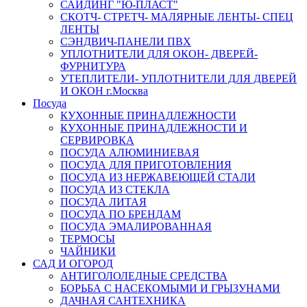
САЙДИНГ "Ю-ПЛАСТ"
СКОТЧ- СТРЕТЧ- МАЛЯРНЫЕ ЛЕНТЫ- СПЕЦ
ЛЕНТЫ
СЭНДВИЧ-ПАНЕЛИ ПВХ
УПЛОТНИТЕЛИ ДЛЯ ОКОН- ДВЕРЕЙ-
ФУРНИТУРА
УТЕПЛИТЕЛИ- УПЛОТНИТЕЛИ ДЛЯ ДВЕРЕЙ
И ОКОН г.Москва
Посуда
КУХОННЫЕ ПРИНАДЛЕЖНОСТИ
КУХОННЫЕ ПРИНАДЛЕЖНОСТИ И
СЕРВИРОВКА
ПОСУДА АЛЮМИНИЕВАЯ
ПОСУДА ДЛЯ ПРИГОТОВЛЕНИЯ
ПОСУДА ИЗ НЕРЖАВЕЮЩЕЙ СТАЛИ
ПОСУДА ИЗ СТЕКЛА
ПОСУДА ЛИТАЯ
ПОСУДА ПО БРЕНДАМ
ПОСУДА ЭМАЛИРОВАННАЯ
ТЕРМОСЫ
ЧАЙНИКИ
САД И ОГОРОД
АНТИГОЛОЛЕДНЫЕ СРЕДСТВА
БОРЬБА С НАСЕКОМЫМИ И ГРЫЗУНАМИ
ДАЧНАЯ САНТЕХНИКА