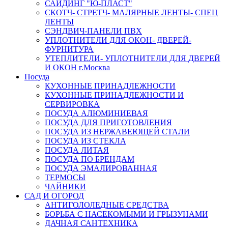
САЙДИНГ "Ю-ПЛАСТ"
СКОТЧ- СТРЕТЧ- МАЛЯРНЫЕ ЛЕНТЫ- СПЕЦ
ЛЕНТЫ
СЭНДВИЧ-ПАНЕЛИ ПВХ
УПЛОТНИТЕЛИ ДЛЯ ОКОН- ДВЕРЕЙ-
ФУРНИТУРА
УТЕПЛИТЕЛИ- УПЛОТНИТЕЛИ ДЛЯ ДВЕРЕЙ
И ОКОН г.Москва
Посуда
КУХОННЫЕ ПРИНАДЛЕЖНОСТИ
КУХОННЫЕ ПРИНАДЛЕЖНОСТИ И
СЕРВИРОВКА
ПОСУДА АЛЮМИНИЕВАЯ
ПОСУДА ДЛЯ ПРИГОТОВЛЕНИЯ
ПОСУДА ИЗ НЕРЖАВЕЮЩЕЙ СТАЛИ
ПОСУДА ИЗ СТЕКЛА
ПОСУДА ЛИТАЯ
ПОСУДА ПО БРЕНДАМ
ПОСУДА ЭМАЛИРОВАННАЯ
ТЕРМОСЫ
ЧАЙНИКИ
САД И ОГОРОД
АНТИГОЛОЛЕДНЫЕ СРЕДСТВА
БОРЬБА С НАСЕКОМЫМИ И ГРЫЗУНАМИ
ДАЧНАЯ САНТЕХНИКА