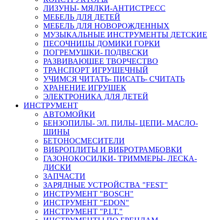
ЛИЗУНЫ- МЯЛКИ-АНТИСТРЕСС
МЕБЕЛЬ ДЛЯ ДЕТЕЙ
МЕБЕЛЬ ДЛЯ НОВОРОЖДЕННЫХ
МУЗЫКАЛЬНЫЕ ИНСТРУМЕНТЫ ДЕТСКИЕ
ПЕСОЧНИЦЫ ДОМИКИ ГОРКИ
ПОГРЕМУШКИ- ПОДВЕСКИ
РАЗВИВАЮЩЕЕ ТВОРЧЕСТВО
ТРАНСПОРТ ИГРУШЕЧНЫЙ
УЧИМСЯ ЧИТАТЬ- ПИСАТЬ- СЧИТАТЬ
ХРАНЕНИЕ ИГРУШЕК
ЭЛЕКТРОНИКА ДЛЯ ДЕТЕЙ
ИНСТРУМЕНТ
АВТОМОЙКИ
БЕНЗОПИЛЫ- ЭЛ. ПИЛЫ- ЦЕПИ- МАСЛО-
ШИНЫ
БЕТОНОСМЕСИТЕЛИ
ВИБРОПЛИТЫ И ВИБРОТРАМБОВКИ
ГАЗОНОКОСИЛКИ- ТРИММЕРЫ- ЛЕСКА-
ДИСКИ
ЗАПЧАСТИ
ЗАРЯДНЫЕ УСТРОЙСТВА "FEST"
ИНСТРУМЕНТ "BOSCH"
ИНСТРУМЕНТ "EDON"
ИНСТРУМЕНТ "P.I.T."