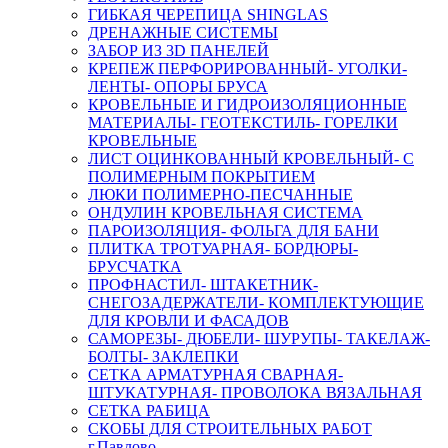
ГИБКАЯ ЧЕРЕПИЦА SHINGLAS
ДРЕНАЖНЫЕ СИСТЕМЫ
ЗАБОР ИЗ 3D ПАНЕЛЕЙ
КРЕПЕЖ ПЕРФОРИРОВАННЫЙ- УГОЛКИ-
ЛЕНТЫ- ОПОРЫ БРУСА
КРОВЕЛЬНЫЕ И ГИДРОИЗОЛЯЦИОННЫЕ
МАТЕРИАЛЫ- ГЕОТЕКСТИЛЬ- ГОРЕЛКИ
КРОВЕЛЬНЫЕ
ЛИСТ ОЦИНКОВАННЫЙ КРОВЕЛЬНЫЙ- С
ПОЛИМЕРНЫМ ПОКРЫТИЕМ
ЛЮКИ ПОЛИМЕРНО-ПЕСЧАННЫЕ
ОНДУЛИН КРОВЕЛЬНАЯ СИСТЕМА
ПАРОИЗОЛЯЦИЯ- ФОЛЬГА ДЛЯ БАНИ
ПЛИТКА ТРОТУАРНАЯ- БОРДЮРЫ-
БРУСЧАТКА
ПРОФНАСТИЛ- ШТАКЕТНИК-
СНЕГОЗАДЕРЖАТЕЛИ- КОМПЛЕКТУЮЩИЕ
ДЛЯ КРОВЛИ И ФАСАДОВ
САМОРЕЗЫ- ДЮБЕЛИ- ШУРУПЫ- ТАКЕЛАЖ-
БОЛТЫ- ЗАКЛЕПКИ
СЕТКА АРМАТУРНАЯ СВАРНАЯ-
ШТУКАТУРНАЯ- ПРОВОЛОКА ВЯЗАЛЬНАЯ
СЕТКА РАБИЦА
СКОБЫ ДЛЯ СТРОИТЕЛЬНЫХ РАБОТ
г.Павлово