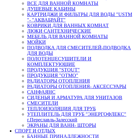
ВСЕ ДЛЯ ВАННОЙ КОМНАТЫ
ДУШЕВЫЕ КАБИНЫ
КАРТРИДЖИ И ФИЛЬТРЫ ДЛЯ ВОДЫ "USTM
"- "АКВАБРАЙТ"
КОВРИКИ ДЛЯ ВАННЫХ КОМНАТ
ЛЮКИ САНТЕХНИЧЕСКИЕ
МЕБЕЛЬ ДЛЯ ВАННОЙ КОМНАТЫ
МОЙКИ
ПОДВОДКА ДЛЯ СМЕСИТЕЛЕЙ-ПОДВОДКА
ДЛЯ ВОДЫ
ПОЛОТЕНЦЕСУШИТЕЛИ И
КОМПЛЕКТУЮЩИЕ
ПРОДУКЦИЯ "STOUT"
ПРОДУКЦИЯ "ОТМО"
РАДИАТОРЫ ОТОПЛЕНИЯ
РАДИАТОРЫ ОТОПЛЕНИЯ- АКСЕССУАРЫ
САНФАЯНС
СИДЕНЬЯ И АРМАТУРА ДЛЯ УНИТАЗОВ
СМЕСИТЕЛИ
ТЕПЛОИЗОЛЯЦИЯ ДЛЯ ТРУБ
УТЕПЛИТЕЛЬ ДЛЯ ТРУБ "ЭНЕРГОФЛЕКС"
г.Переславль-Залесский
ЭКРАНЫ ДЛЯ ВАНН- ШТОРЫ
СПОРТ И ОТДЫХ
БАННЫЕ ПРИНАДЛЕЖНОСТИ