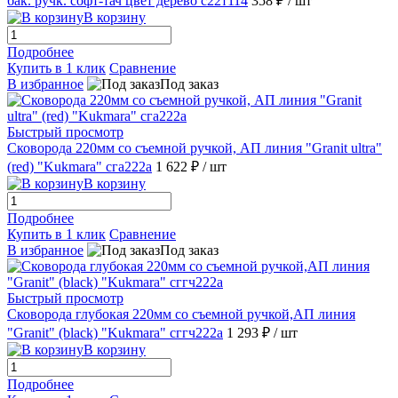
бак. ручк. софт-тач цвет дерево с22т114
358 ₽
/ шт
В корзину
Подробнее
Купить в 1 клик
Сравнение
В избранное
Под заказ
Быстрый просмотр
Сковорода 220мм со съемной ручкой, АП линия "Granit ultra"
(red) "Kukmara" сга222а
1 622 ₽
/ шт
В корзину
Подробнее
Купить в 1 клик
Сравнение
В избранное
Под заказ
Быстрый просмотр
Сковорода глубокая 220мм со съемной ручкой,АП линия
"Granit" (black) "Kukmara" сггч222а
1 293 ₽
/ шт
В корзину
Подробнее