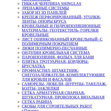
ГИБКАЯ ЧЕРЕПИЦА SHINGLAS
ДРЕНАЖНЫЕ СИСТЕМЫ
ЗАБОР ИЗ 3D ПАНЕЛЕЙ
КРЕПЕЖ ПЕРФОРИРОВАННЫЙ- УГОЛКИ-
ЛЕНТЫ- ОПОРЫ БРУСА
КРОВЕЛЬНЫЕ И ГИДРОИЗОЛЯЦИОННЫЕ
МАТЕРИАЛЫ- ГЕОТЕКСТИЛЬ- ГОРЕЛКИ
КРОВЕЛЬНЫЕ
ЛИСТ ОЦИНКОВАННЫЙ КРОВЕЛЬНЫЙ- С
ПОЛИМЕРНЫМ ПОКРЫТИЕМ
ЛЮКИ ПОЛИМЕРНО-ПЕСЧАННЫЕ
ОНДУЛИН КРОВЕЛЬНАЯ СИСТЕМА
ПАРОИЗОЛЯЦИЯ- ФОЛЬГА ДЛЯ БАНИ
ПЛИТКА ТРОТУАРНАЯ- БОРДЮРЫ-
БРУСЧАТКА
ПРОФНАСТИЛ- ШТАКЕТНИК-
СНЕГОЗАДЕРЖАТЕЛИ- КОМПЛЕКТУЮЩИЕ
ДЛЯ КРОВЛИ И ФАСАДОВ
САМОРЕЗЫ- ДЮБЕЛИ- ШУРУПЫ- ТАКЕЛАЖ-
БОЛТЫ- ЗАКЛЕПКИ
СЕТКА АРМАТУРНАЯ СВАРНАЯ-
ШТУКАТУРНАЯ- ПРОВОЛОКА ВЯЗАЛЬНАЯ
СЕТКА РАБИЦА
СКОБЫ ДЛЯ СТРОИТЕЛЬНЫХ РАБОТ
г.Павлово