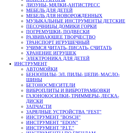
ЛИЗУНЫ- МЯЛКИ-АНТИСТРЕСС
МЕБЕЛЬ ДЛЯ ДЕТЕЙ
МЕБЕЛЬ ДЛЯ НОВОРОЖДЕННЫХ
МУЗЫКАЛЬНЫЕ ИНСТРУМЕНТЫ ДЕТСКИЕ
ПЕСОЧНИЦЫ ДОМИКИ ГОРКИ
ПОГРЕМУШКИ- ПОДВЕСКИ
РАЗВИВАЮЩЕЕ ТВОРЧЕСТВО
ТРАНСПОРТ ИГРУШЕЧНЫЙ
УЧИМСЯ ЧИТАТЬ- ПИСАТЬ- СЧИТАТЬ
ХРАНЕНИЕ ИГРУШЕК
ЭЛЕКТРОНИКА ДЛЯ ДЕТЕЙ
ИНСТРУМЕНТ
АВТОМОЙКИ
БЕНЗОПИЛЫ- ЭЛ. ПИЛЫ- ЦЕПИ- МАСЛО-
ШИНЫ
БЕТОНОСМЕСИТЕЛИ
ВИБРОПЛИТЫ И ВИБРОТРАМБОВКИ
ГАЗОНОКОСИЛКИ- ТРИММЕРЫ- ЛЕСКА-
ДИСКИ
ЗАПЧАСТИ
ЗАРЯДНЫЕ УСТРОЙСТВА "FEST"
ИНСТРУМЕНТ "BOSCH"
ИНСТРУМЕНТ "EDON"
ИНСТРУМЕНТ "P.I.T."