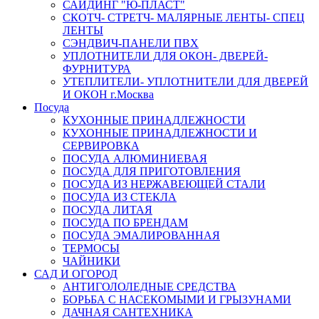
САЙДИНГ "Ю-ПЛАСТ"
СКОТЧ- СТРЕТЧ- МАЛЯРНЫЕ ЛЕНТЫ- СПЕЦ
ЛЕНТЫ
СЭНДВИЧ-ПАНЕЛИ ПВХ
УПЛОТНИТЕЛИ ДЛЯ ОКОН- ДВЕРЕЙ-
ФУРНИТУРА
УТЕПЛИТЕЛИ- УПЛОТНИТЕЛИ ДЛЯ ДВЕРЕЙ
И ОКОН г.Москва
Посуда
КУХОННЫЕ ПРИНАДЛЕЖНОСТИ
КУХОННЫЕ ПРИНАДЛЕЖНОСТИ И
СЕРВИРОВКА
ПОСУДА АЛЮМИНИЕВАЯ
ПОСУДА ДЛЯ ПРИГОТОВЛЕНИЯ
ПОСУДА ИЗ НЕРЖАВЕЮЩЕЙ СТАЛИ
ПОСУДА ИЗ СТЕКЛА
ПОСУДА ЛИТАЯ
ПОСУДА ПО БРЕНДАМ
ПОСУДА ЭМАЛИРОВАННАЯ
ТЕРМОСЫ
ЧАЙНИКИ
САД И ОГОРОД
АНТИГОЛОЛЕДНЫЕ СРЕДСТВА
БОРЬБА С НАСЕКОМЫМИ И ГРЫЗУНАМИ
ДАЧНАЯ САНТЕХНИКА