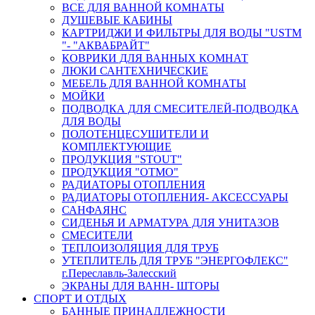
ВСЕ ДЛЯ ВАННОЙ КОМНАТЫ
ДУШЕВЫЕ КАБИНЫ
КАРТРИДЖИ И ФИЛЬТРЫ ДЛЯ ВОДЫ "USTM
"- "АКВАБРАЙТ"
КОВРИКИ ДЛЯ ВАННЫХ КОМНАТ
ЛЮКИ САНТЕХНИЧЕСКИЕ
МЕБЕЛЬ ДЛЯ ВАННОЙ КОМНАТЫ
МОЙКИ
ПОДВОДКА ДЛЯ СМЕСИТЕЛЕЙ-ПОДВОДКА
ДЛЯ ВОДЫ
ПОЛОТЕНЦЕСУШИТЕЛИ И
КОМПЛЕКТУЮЩИЕ
ПРОДУКЦИЯ "STOUT"
ПРОДУКЦИЯ "ОТМО"
РАДИАТОРЫ ОТОПЛЕНИЯ
РАДИАТОРЫ ОТОПЛЕНИЯ- АКСЕССУАРЫ
САНФАЯНС
СИДЕНЬЯ И АРМАТУРА ДЛЯ УНИТАЗОВ
СМЕСИТЕЛИ
ТЕПЛОИЗОЛЯЦИЯ ДЛЯ ТРУБ
УТЕПЛИТЕЛЬ ДЛЯ ТРУБ "ЭНЕРГОФЛЕКС"
г.Переславль-Залесский
ЭКРАНЫ ДЛЯ ВАНН- ШТОРЫ
СПОРТ И ОТДЫХ
БАННЫЕ ПРИНАДЛЕЖНОСТИ