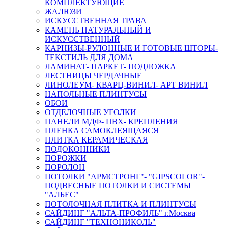
КОМПЛЕКТУЮЩИЕ
ЖАЛЮЗИ
ИСКУССТВЕННАЯ ТРАВА
КАМЕНЬ НАТУРАЛЬНЫЙ И
ИСКУССТВЕННЫЙ
КАРНИЗЫ-РУЛОННЫЕ И ГОТОВЫЕ ШТОРЫ-
ТЕКСТИЛЬ ДЛЯ ДОМА
ЛАМИНАТ- ПАРКЕТ- ПОДЛОЖКА
ЛЕСТНИЦЫ ЧЕРДАЧНЫЕ
ЛИНОЛЕУМ- КВАРЦ-ВИНИЛ- АРТ ВИНИЛ
НАПОЛЬНЫЕ ПЛИНТУСЫ
ОБОИ
ОТДЕЛОЧНЫЕ УГОЛКИ
ПАНЕЛИ МДФ- ПВХ- КРЕПЛЕНИЯ
ПЛЕНКА САМОКЛЕЯЩАЯСЯ
ПЛИТКА КЕРАМИЧЕСКАЯ
ПОДОКОННИКИ
ПОРОЖКИ
ПОРОЛОН
ПОТОЛКИ "АРМСТРОНГ"- "GIPSCOLOR"-
ПОДВЕСНЫЕ ПОТОЛКИ И СИСТЕМЫ
"АЛБЕС"
ПОТОЛОЧНАЯ ПЛИТКА И ПЛИНТУСЫ
САЙДИНГ "АЛЬТА-ПРОФИЛЬ" г.Москва
САЙДИНГ "ТЕХНОНИКОЛЬ"