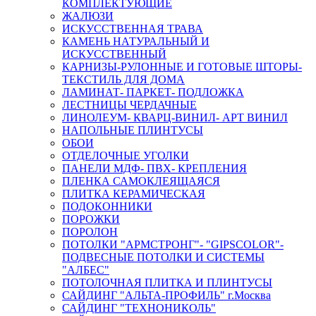
КОМПЛЕКТУЮЩИЕ
ЖАЛЮЗИ
ИСКУССТВЕННАЯ ТРАВА
КАМЕНЬ НАТУРАЛЬНЫЙ И
ИСКУССТВЕННЫЙ
КАРНИЗЫ-РУЛОННЫЕ И ГОТОВЫЕ ШТОРЫ-
ТЕКСТИЛЬ ДЛЯ ДОМА
ЛАМИНАТ- ПАРКЕТ- ПОДЛОЖКА
ЛЕСТНИЦЫ ЧЕРДАЧНЫЕ
ЛИНОЛЕУМ- КВАРЦ-ВИНИЛ- АРТ ВИНИЛ
НАПОЛЬНЫЕ ПЛИНТУСЫ
ОБОИ
ОТДЕЛОЧНЫЕ УГОЛКИ
ПАНЕЛИ МДФ- ПВХ- КРЕПЛЕНИЯ
ПЛЕНКА САМОКЛЕЯЩАЯСЯ
ПЛИТКА КЕРАМИЧЕСКАЯ
ПОДОКОННИКИ
ПОРОЖКИ
ПОРОЛОН
ПОТОЛКИ "АРМСТРОНГ"- "GIPSCOLOR"-
ПОДВЕСНЫЕ ПОТОЛКИ И СИСТЕМЫ
"АЛБЕС"
ПОТОЛОЧНАЯ ПЛИТКА И ПЛИНТУСЫ
САЙДИНГ "АЛЬТА-ПРОФИЛЬ" г.Москва
САЙДИНГ "ТЕХНОНИКОЛЬ"