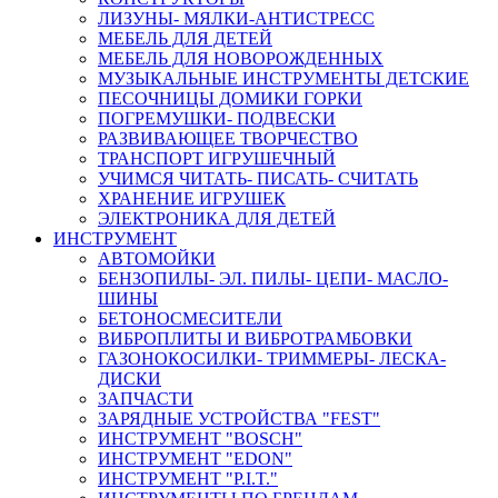
ЛИЗУНЫ- МЯЛКИ-АНТИСТРЕСС
МЕБЕЛЬ ДЛЯ ДЕТЕЙ
МЕБЕЛЬ ДЛЯ НОВОРОЖДЕННЫХ
МУЗЫКАЛЬНЫЕ ИНСТРУМЕНТЫ ДЕТСКИЕ
ПЕСОЧНИЦЫ ДОМИКИ ГОРКИ
ПОГРЕМУШКИ- ПОДВЕСКИ
РАЗВИВАЮЩЕЕ ТВОРЧЕСТВО
ТРАНСПОРТ ИГРУШЕЧНЫЙ
УЧИМСЯ ЧИТАТЬ- ПИСАТЬ- СЧИТАТЬ
ХРАНЕНИЕ ИГРУШЕК
ЭЛЕКТРОНИКА ДЛЯ ДЕТЕЙ
ИНСТРУМЕНТ
АВТОМОЙКИ
БЕНЗОПИЛЫ- ЭЛ. ПИЛЫ- ЦЕПИ- МАСЛО-
ШИНЫ
БЕТОНОСМЕСИТЕЛИ
ВИБРОПЛИТЫ И ВИБРОТРАМБОВКИ
ГАЗОНОКОСИЛКИ- ТРИММЕРЫ- ЛЕСКА-
ДИСКИ
ЗАПЧАСТИ
ЗАРЯДНЫЕ УСТРОЙСТВА "FEST"
ИНСТРУМЕНТ "BOSCH"
ИНСТРУМЕНТ "EDON"
ИНСТРУМЕНТ "P.I.T."