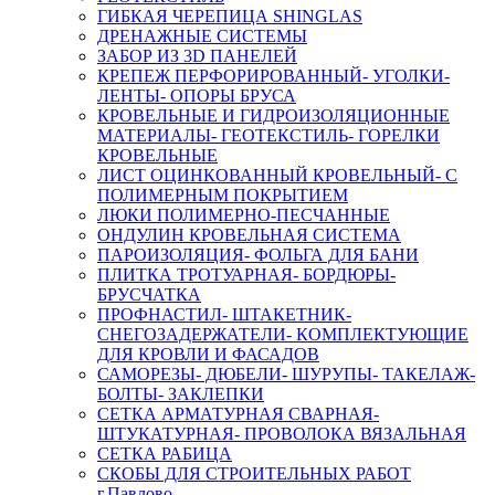
ГИБКАЯ ЧЕРЕПИЦА SHINGLAS
ДРЕНАЖНЫЕ СИСТЕМЫ
ЗАБОР ИЗ 3D ПАНЕЛЕЙ
КРЕПЕЖ ПЕРФОРИРОВАННЫЙ- УГОЛКИ-
ЛЕНТЫ- ОПОРЫ БРУСА
КРОВЕЛЬНЫЕ И ГИДРОИЗОЛЯЦИОННЫЕ
МАТЕРИАЛЫ- ГЕОТЕКСТИЛЬ- ГОРЕЛКИ
КРОВЕЛЬНЫЕ
ЛИСТ ОЦИНКОВАННЫЙ КРОВЕЛЬНЫЙ- С
ПОЛИМЕРНЫМ ПОКРЫТИЕМ
ЛЮКИ ПОЛИМЕРНО-ПЕСЧАННЫЕ
ОНДУЛИН КРОВЕЛЬНАЯ СИСТЕМА
ПАРОИЗОЛЯЦИЯ- ФОЛЬГА ДЛЯ БАНИ
ПЛИТКА ТРОТУАРНАЯ- БОРДЮРЫ-
БРУСЧАТКА
ПРОФНАСТИЛ- ШТАКЕТНИК-
СНЕГОЗАДЕРЖАТЕЛИ- КОМПЛЕКТУЮЩИЕ
ДЛЯ КРОВЛИ И ФАСАДОВ
САМОРЕЗЫ- ДЮБЕЛИ- ШУРУПЫ- ТАКЕЛАЖ-
БОЛТЫ- ЗАКЛЕПКИ
СЕТКА АРМАТУРНАЯ СВАРНАЯ-
ШТУКАТУРНАЯ- ПРОВОЛОКА ВЯЗАЛЬНАЯ
СЕТКА РАБИЦА
СКОБЫ ДЛЯ СТРОИТЕЛЬНЫХ РАБОТ
г.Павлово