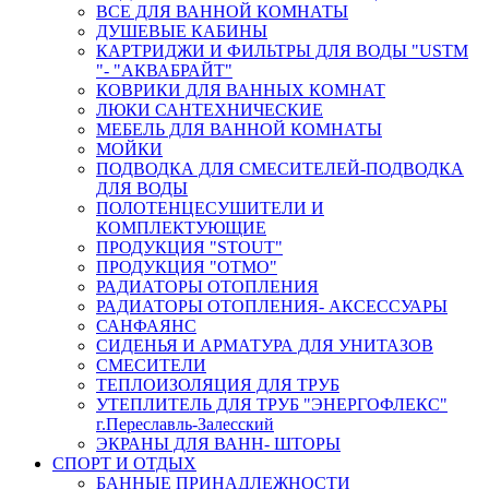
ВСЕ ДЛЯ ВАННОЙ КОМНАТЫ
ДУШЕВЫЕ КАБИНЫ
КАРТРИДЖИ И ФИЛЬТРЫ ДЛЯ ВОДЫ "USTM
"- "АКВАБРАЙТ"
КОВРИКИ ДЛЯ ВАННЫХ КОМНАТ
ЛЮКИ САНТЕХНИЧЕСКИЕ
МЕБЕЛЬ ДЛЯ ВАННОЙ КОМНАТЫ
МОЙКИ
ПОДВОДКА ДЛЯ СМЕСИТЕЛЕЙ-ПОДВОДКА
ДЛЯ ВОДЫ
ПОЛОТЕНЦЕСУШИТЕЛИ И
КОМПЛЕКТУЮЩИЕ
ПРОДУКЦИЯ "STOUT"
ПРОДУКЦИЯ "ОТМО"
РАДИАТОРЫ ОТОПЛЕНИЯ
РАДИАТОРЫ ОТОПЛЕНИЯ- АКСЕССУАРЫ
САНФАЯНС
СИДЕНЬЯ И АРМАТУРА ДЛЯ УНИТАЗОВ
СМЕСИТЕЛИ
ТЕПЛОИЗОЛЯЦИЯ ДЛЯ ТРУБ
УТЕПЛИТЕЛЬ ДЛЯ ТРУБ "ЭНЕРГОФЛЕКС"
г.Переславль-Залесский
ЭКРАНЫ ДЛЯ ВАНН- ШТОРЫ
СПОРТ И ОТДЫХ
БАННЫЕ ПРИНАДЛЕЖНОСТИ