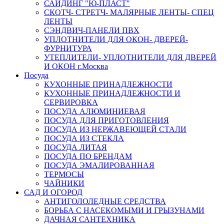
САЙДИНГ "Ю-ПЛАСТ"
СКОТЧ- СТРЕТЧ- МАЛЯРНЫЕ ЛЕНТЫ- СПЕЦ
ЛЕНТЫ
СЭНДВИЧ-ПАНЕЛИ ПВХ
УПЛОТНИТЕЛИ ДЛЯ ОКОН- ДВЕРЕЙ-
ФУРНИТУРА
УТЕПЛИТЕЛИ- УПЛОТНИТЕЛИ ДЛЯ ДВЕРЕЙ
И ОКОН г.Москва
Посуда
КУХОННЫЕ ПРИНАДЛЕЖНОСТИ
КУХОННЫЕ ПРИНАДЛЕЖНОСТИ И
СЕРВИРОВКА
ПОСУДА АЛЮМИНИЕВАЯ
ПОСУДА ДЛЯ ПРИГОТОВЛЕНИЯ
ПОСУДА ИЗ НЕРЖАВЕЮЩЕЙ СТАЛИ
ПОСУДА ИЗ СТЕКЛА
ПОСУДА ЛИТАЯ
ПОСУДА ПО БРЕНДАМ
ПОСУДА ЭМАЛИРОВАННАЯ
ТЕРМОСЫ
ЧАЙНИКИ
САД И ОГОРОД
АНТИГОЛОЛЕДНЫЕ СРЕДСТВА
БОРЬБА С НАСЕКОМЫМИ И ГРЫЗУНАМИ
ДАЧНАЯ САНТЕХНИКА